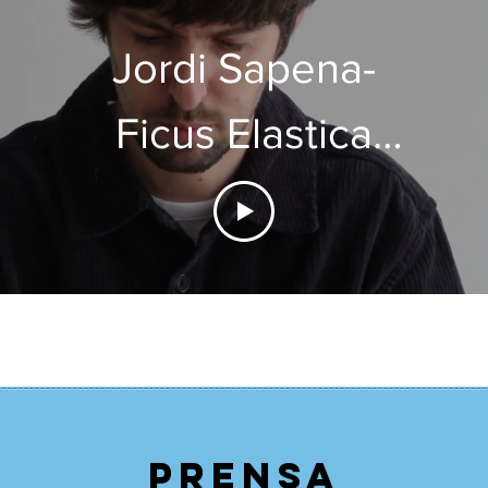
Jordi Sapena-
Ficus Elastica
Tineke
prensa