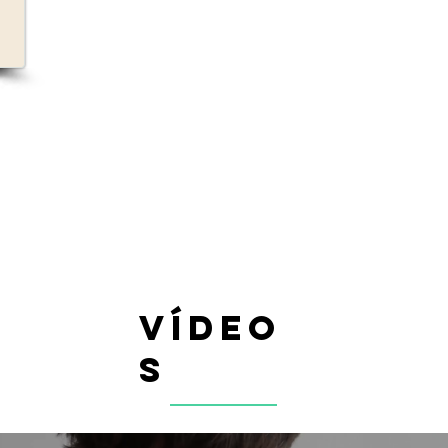
vídeo
s