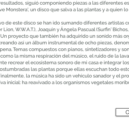
esultados, siguió componiendo piezas a las diferentes es
lve Monstera', un disco que salva a las plantas y a quien lo
ivo de este disco se han ido sumando diferentes artistas
r Lion, W.W.A.T.), Joaquín y Ángela Pascual (Surfin’ Bicho
). Un proyecto que también ha adquirido un sonido más or
creando así un álbum instrumental de ocho piezas, den
apena. Temas compuestos con pianos, sintetizadores y so
como la misma respiración del músico, el ruido de la lava
nte recrear el ecosistema sonoro de mi casa e integrar los
ostumbradas las plantas porque ellas escuchan todo esto,
Finalmente, la música ha sido un vehículo sanador y el p
tiva inicial: ha reavivado a los organismos vegetales mori
C