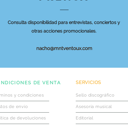
Consulta disponibilidad para entrevistas, conciertos y
otras acciones promocionales.
nacho
@mntventoux.com
SERVICIOS
NDICIONES DE VENTA
minos y condiciones
Sello discográfico
tos de envío
Asesoría musical
ítica de devoluciones
Editorial