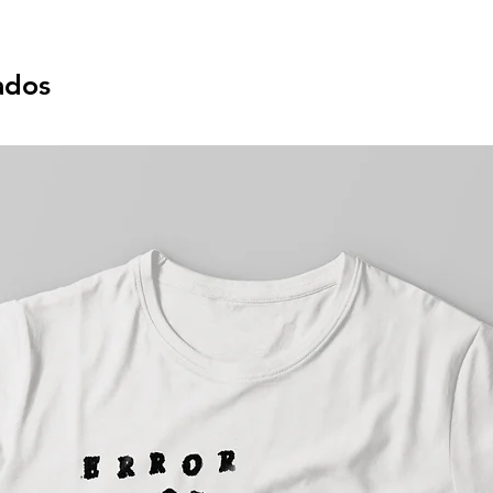
76,20 cm / Manga 46,99 cm
 78,74 cm / Manga 50,80 cm
ados