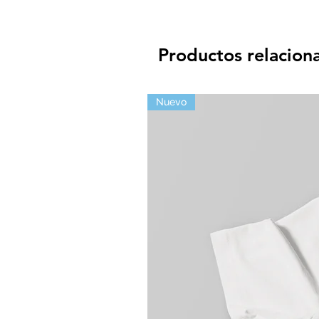
L:
Ancho 55,88 cm / Largo 
XL:
Ancho 60,96 cm / Largo
Productos relacion
Nuevo