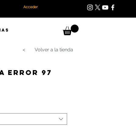
Acceder
IAS
< Volver a la tienda
a Error 97