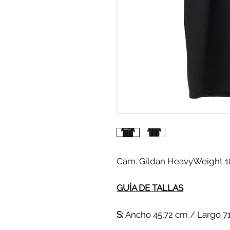
Cam. Gildan HeavyWeight 185
GUÍA DE TALLAS
S:
Ancho 45,72 cm / Largo 7
M:
Ancho 50,80 cm / Largo 