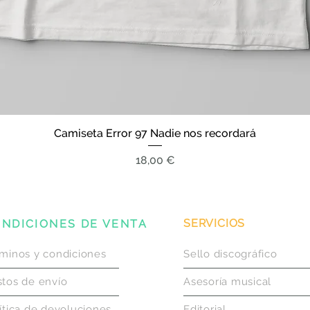
Camiseta Error 97 Nadie nos recordará
Vista rápida
Precio
18,00 €
SERVICIOS
NDICIONES DE VENTA
minos y condiciones
Sello discográfico
tos de envío
Asesoría musical
ítica de devoluciones
Editorial