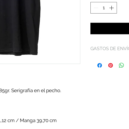
GASTOS DE ENVÍ
Conoce más sobre
políticas de devo
de
Términos y Co
gr. Serigrafía en el pecho.
1,12 cm / Manga 39,70 cm
73,66 cm / Manga 43,18 cm