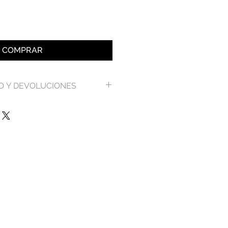
COMPRAR
O Y DEVOLUCIONES
 nuestros gastos de envío y
lución en nuestra página
ndiciones
.