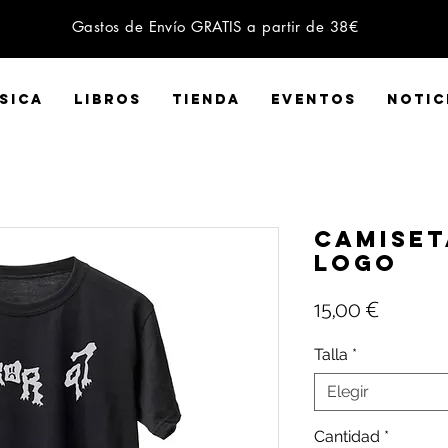
Gastos de Envío GRATIS a partir de 38€
SICA
LIBROS
Tienda
EVENTOS
NOTIC
Camiset
Logo
Precio
15,00 €
Talla
*
Elegir
Cantidad
*