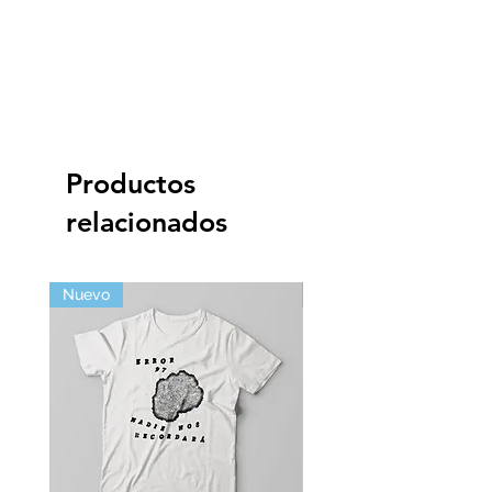
Productos
relacionados
Nuevo
Pre-order