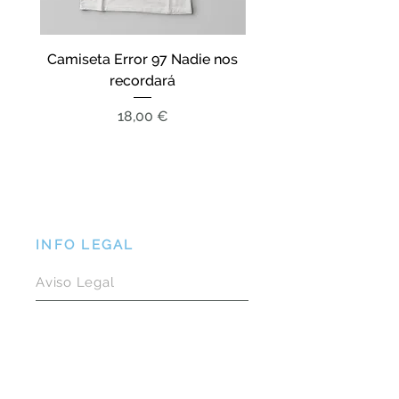
Camiseta Error 97 Nadie nos
Pack vinilo Error 9
recordará
Camiseta Nadie nos re
Precio
18,00 €
INFO LEGAL
Aviso Legal
Política de Privacidad
Política de Cookies