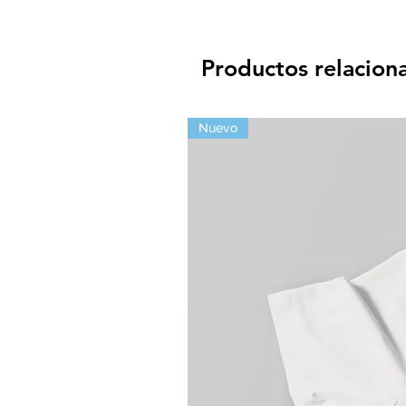
synthpop con aires
neworde
Productos relacion
Nuevo