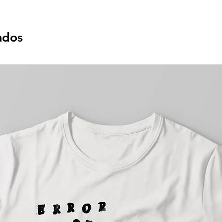
rianos
.
ados