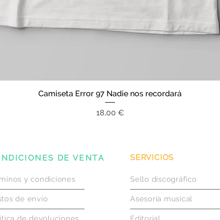
Camiseta Error 97 Nadie nos recordará
Vista rápida
Precio
18,00 €
SERVICIOS
NDICIONES DE VENTA
minos y condiciones
Sello discográfico
tos de envío
Asesoría musical
ítica de devoluciones
Editorial