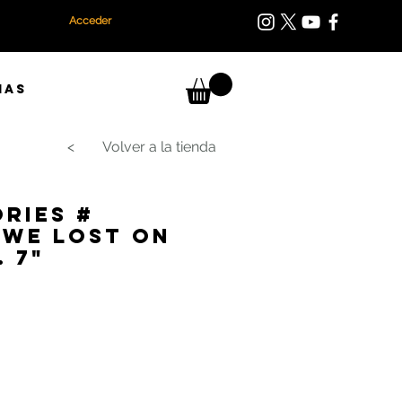
Acceder
IAS
< Volver a la tienda
ories #
 We Lost on
 7"