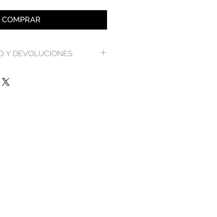
COMPRAR
O Y DEVOLUCIONES
 nuestros gastos de envío y
lución en nuestra página
ndiciones
.