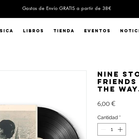
Gastos de Envío GRATIS a partir de 38€
SICA
LIBROS
Tienda
EVENTOS
NOTIC
Nine St
Friends
the Way.
Precio
6,00 €
Cantidad
*