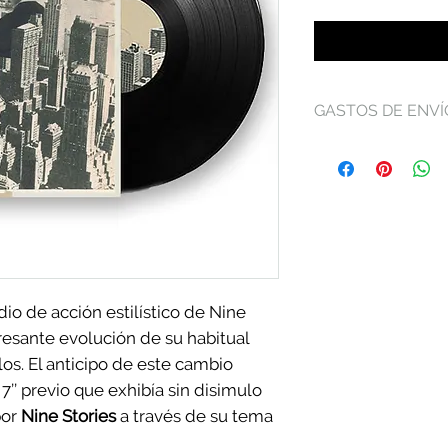
GASTOS DE ENVÍ
Conoce más sobre
políticas de devo
de
Términos y Co
dio de acción estilístico de Nine
eresante evolución de su habitual
los. El anticipo de este cambio
’’ previo que exhibía sin disimulo
por
Nine Stories
a través de su tema
st In The Way”
, una candorosa pieza