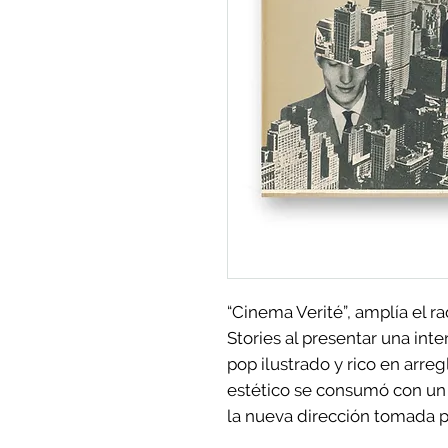
“Cinema Verité”, amplía el ra
Stories al presentar una int
pop ilustrado y rico en arreg
estético se consumó con un 7
la nueva dirección tomada 
de cabecera,
“Friends We Lo